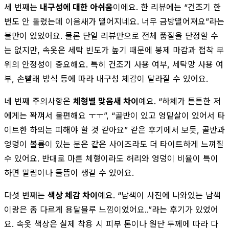
세 번째는
내구성에 대한 아쉬움
이에요. 한 리뷰에는 “건조기 한
번도 안 돌렸는데 이음새가 떨어지네요. 너무 금방떨어져요”라는
불만이 있었어요. 물론 단일 리뷰만으로 전체 품질을 단정할 수
는 없지만, 속옷은 세탁 빈도가 높기 때문에 봉제 마감과 접착 부
위의 안정성이 중요해요. 특히 건조기 사용 여부, 세탁망 사용 여
부, 손빨래 방식 등에 따라 내구성 체감이 달라질 수 있어요.
네 번째 주의사항은
체형별 맞음새 차이
예요. “하체가 튼튼한 저
에게는 꽉껴서 불편해요 ㅜㅜ”, “골반이 있고 엉밑살이 있어서 타
이트한 하의는 피해야 할 것 같아요” 같은 후기에서 보듯, 골반과
엉덩이 볼륨이 있는 분은 같은 사이즈라도 더 타이트하게 느껴질
수 있어요. 반대로 마른 체형이라도 허리와 엉덩이 비율이 특이
하면 말림이나 들뜸이 생길 수 있어요.
다섯 번째는
색상 체감 차이
예요. “남색이 사진에 나와있는 남색
이랑은 좀 다르게 용달블루 느낌이었어요..”라는 후기가 있었어
요. 속옷 색상은 실제 착용 시 피부 톤이나 원단 두께에 따라 다