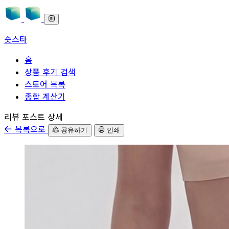
숏스타
홈
상품 후기 검색
스토어 목록
종합 계산기
본문으로 바로가기
리뷰 포스트 상세
목록으로
공유하기
인쇄