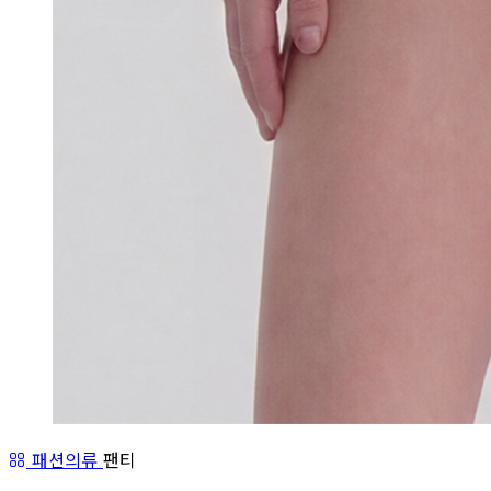
패션의류
팬티