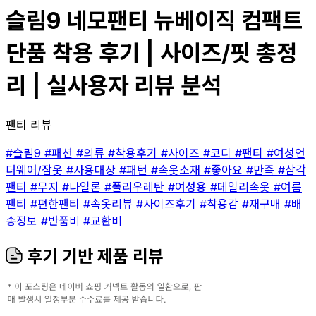
슬림9 네모팬티 뉴베이직 컴팩트
단품 착용 후기 | 사이즈/핏 총정
리 | 실사용자 리뷰 분석
팬티 리뷰
#슬림9
#패션
#의류
#착용후기
#사이즈
#코디
#팬티
#여성언
더웨어/잠옷
#사용대상
#패턴
#속옷소재
#좋아요
#만족
#삼각
팬티
#무지
#나일론
#폴리우레탄
#여성용
#데일리속옷
#여름
팬티
#편한팬티
#속옷리뷰
#사이즈후기
#착용감
#재구매
#배
송정보
#반품비
#교환비
후기 기반 제품 리뷰