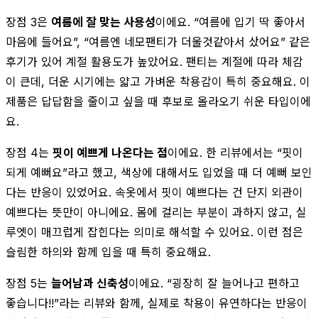
장점 3은
여름에 잘 맞는 사용성
이에요. “여름에 입기 딱 좋아서
마음에 들어요”, “여름엔 네모팬티가 더울것같아서 샀어요” 같은
후기가 있어 계절 활용도가 높았어요. 팬티는 계절에 따라 체감
이 큰데, 더운 시기에는 얇고 가벼운 착용감이 특히 중요해요. 이
제품은 답답함을 줄이고 싶을 때 후보로 올라오기 쉬운 타입이에
요.
장점 4는
핏이 예쁘게 나온다는 점
이에요. 한 리뷰에서는 “핏이
되게 예뻐요”라고 했고, 색상에 대해서도 입었을 때 더 예뻐 보인
다는 반응이 있었어요. 속옷에서 핏이 예쁘다는 건 단지 외관이
예쁘다는 뜻만이 아니에요. 몸에 걸리는 부분이 과하지 않고, 실
루엣이 매끄럽게 잡힌다는 의미로 해석할 수 있어요. 이런 점은
슬림한 하의와 함께 입을 때 특히 중요해요.
장점 5는
늘어남과 신축성
이에요. “굉장히 잘 늘어나고 편하고
좋습니다!!”라는 리뷰와 함께, 실제로 착용이 유연하다는 반응이