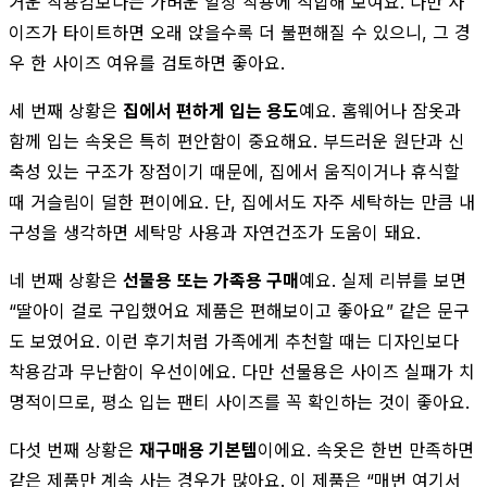
거운 착용감보다는 가벼운 일상 착용에 적합해 보여요. 다만 사
이즈가 타이트하면 오래 앉을수록 더 불편해질 수 있으니, 그 경
우 한 사이즈 여유를 검토하면 좋아요.
세 번째 상황은
집에서 편하게 입는 용도
예요. 홈웨어나 잠옷과
함께 입는 속옷은 특히 편안함이 중요해요. 부드러운 원단과 신
축성 있는 구조가 장점이기 때문에, 집에서 움직이거나 휴식할
때 거슬림이 덜한 편이에요. 단, 집에서도 자주 세탁하는 만큼 내
구성을 생각하면 세탁망 사용과 자연건조가 도움이 돼요.
네 번째 상황은
선물용 또는 가족용 구매
예요. 실제 리뷰를 보면
“딸아이 걸로 구입했어요 제품은 편해보이고 좋아요” 같은 문구
도 보였어요. 이런 후기처럼 가족에게 추천할 때는 디자인보다
착용감과 무난함이 우선이에요. 다만 선물용은 사이즈 실패가 치
명적이므로, 평소 입는 팬티 사이즈를 꼭 확인하는 것이 좋아요.
다섯 번째 상황은
재구매용 기본템
이에요. 속옷은 한번 만족하면
같은 제품만 계속 사는 경우가 많아요. 이 제품은 “매번 여기서