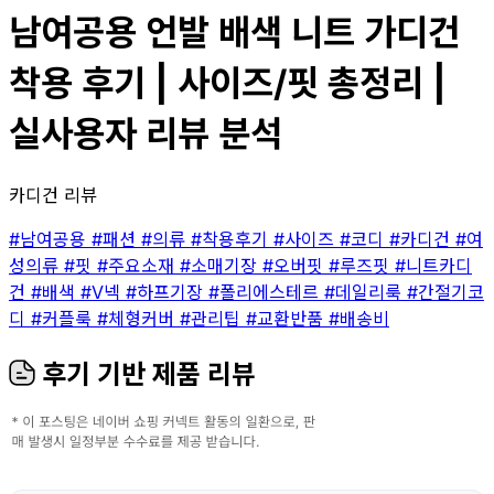
남여공용 언발 배색 니트 가디건
착용 후기 | 사이즈/핏 총정리 |
실사용자 리뷰 분석
카디건 리뷰
#남여공용
#패션
#의류
#착용후기
#사이즈
#코디
#카디건
#여
성의류
#핏
#주요소재
#소매기장
#오버핏
#루즈핏
#니트카디
건
#배색
#V넥
#하프기장
#폴리에스테르
#데일리룩
#간절기코
디
#커플룩
#체형커버
#관리팁
#교환반품
#배송비
후기 기반 제품 리뷰