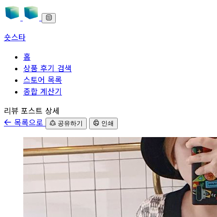
숏스타
홈
상품 후기 검색
스토어 목록
종합 계산기
본문으로 바로가기
리뷰 포스트 상세
목록으로
공유하기
인쇄