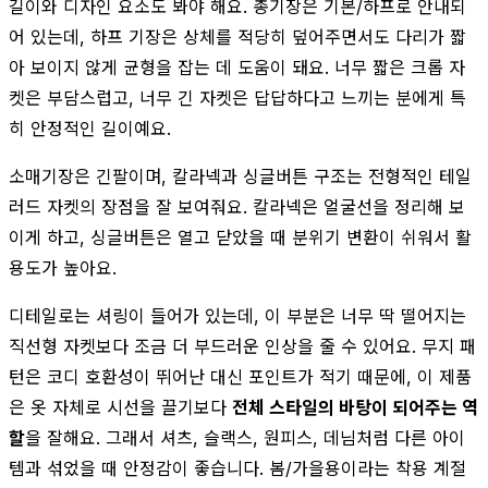
길이와 디자인 요소도 봐야 해요. 총기장은 기본/하프로 안내되
어 있는데, 하프 기장은 상체를 적당히 덮어주면서도 다리가 짧
아 보이지 않게 균형을 잡는 데 도움이 돼요. 너무 짧은 크롭 자
켓은 부담스럽고, 너무 긴 자켓은 답답하다고 느끼는 분에게 특
히 안정적인 길이예요.
소매기장은 긴팔이며, 칼라넥과 싱글버튼 구조는 전형적인 테일
러드 자켓의 장점을 잘 보여줘요. 칼라넥은 얼굴선을 정리해 보
이게 하고, 싱글버튼은 열고 닫았을 때 분위기 변환이 쉬워서 활
용도가 높아요.
디테일로는 셔링이 들어가 있는데, 이 부분은 너무 딱 떨어지는
직선형 자켓보다 조금 더 부드러운 인상을 줄 수 있어요. 무지 패
턴은 코디 호환성이 뛰어난 대신 포인트가 적기 때문에, 이 제품
은 옷 자체로 시선을 끌기보다
전체 스타일의 바탕이 되어주는 역
할
을 잘해요. 그래서 셔츠, 슬랙스, 원피스, 데님처럼 다른 아이
템과 섞었을 때 안정감이 좋습니다. 봄/가을용이라는 착용 계절