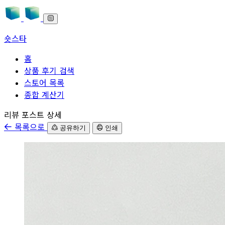
숏스타
홈
상품 후기 검색
스토어 목록
종합 계산기
본문으로 바로가기
리뷰 포스트 상세
목록으로
공유하기
인쇄