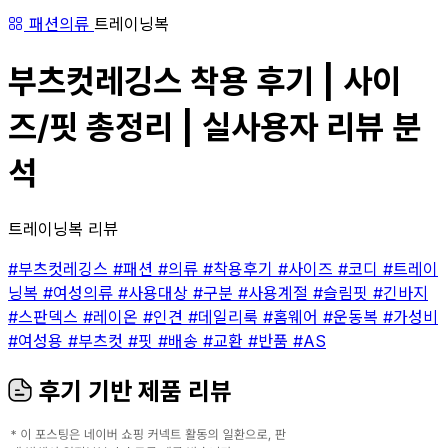
패션의류
트레이닝복
부츠컷레깅스 착용 후기 | 사이
즈/핏 총정리 | 실사용자 리뷰 분
석
트레이닝복 리뷰
#부츠컷레깅스
#패션
#의류
#착용후기
#사이즈
#코디
#트레이
닝복
#여성의류
#사용대상
#구분
#사용계절
#슬림핏
#긴바지
#스판덱스
#레이온
#인견
#데일리룩
#홈웨어
#운동복
#가성비
#여성용
#부츠컷
#핏
#배송
#교환
#반품
#AS
후기 기반 제품 리뷰