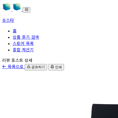
숏스타
홈
상품 후기 검색
스토어 목록
종합 계산기
본문으로 바로가기
리뷰 포스트 상세
목록으로
공유하기
인쇄