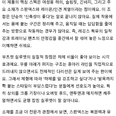
이 제품의 핵심 스펙은 여성용 하의, 슬림핏, 긴바지, 그리고 주
요 소재가 스판덱스와 레이온/인견 계열이라는 점이에요. 이 조
합은 단순히 ‘신축성이 좋다’는 말로 끝나지 않아요. 실제 착용에
서는 몸에 붙는 구간은 정리해 주고, 움직일 때는 답답함을 줄여
주는 방향으로 작동하는 경우가 많아요. 즉, 레깅스 특유의 밀착
감과 트레이닝 팬츠의 안정감을 중간에서 잘 섞어 놓은 느낌으로
이해하면 쉬워요.
부츠컷 실루엣의 실질적 장점은 하체 비율이 좋아 보이는 시각
효과예요. 무릎 아래가 퍼지는 구조는 종아리 라인을 직접적으로
드러내지 않으면서도 전체적인 다리선은 길게 보여 주는 편이에
요. 그래서 체형에 따라 ‘하체를 덜 강조하고 싶다’거나 ‘발목까지
쫙 붙는 스타일이 부담스럽다’는 분들에게 선호도가 높아요. 특
히 상의를 크롭 기장이나 오버핏 후드, 맨투맨과 매치하면 캐주
얼하면서도 균형 잡힌 실루엣이 잘 살아나요.
소재를 조금 더 전문가 관점에서 보면, 스판덱스는 복원력과 유