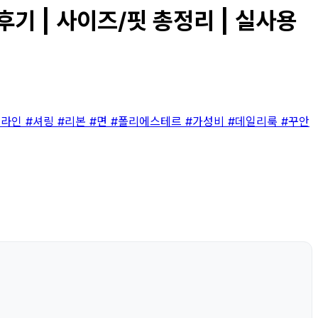
기 | 사이즈/핏 총정리 | 실사용
A라인
#셔링
#리본
#면
#폴리에스테르
#가성비
#데일리룩
#꾸안