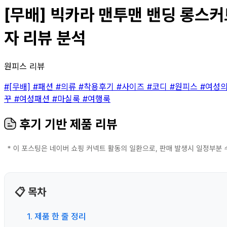
[무배] 빅카라 맨투맨 밴딩 롱스커
자 리뷰 분석
원피스 리뷰
#[무배]
#패션
#의류
#착용후기
#사이즈
#코디
#원피스
#여성
꾸
#여성패션
#마실룩
#여행룩
후기 기반 제품 리뷰
📋 목차
1. 제품 한 줄 정리