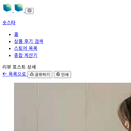
숏스타
홈
상품 후기 검색
스토어 목록
종합 계산기
본문으로 바로가기
리뷰 포스트 상세
목록으로
공유하기
인쇄