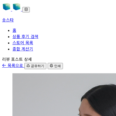
숏스타
홈
상품 후기 검색
스토어 목록
종합 계산기
본문으로 바로가기
리뷰 포스트 상세
목록으로
공유하기
인쇄