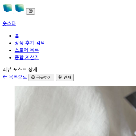
숏스타
홈
상품 후기 검색
스토어 목록
종합 계산기
본문으로 바로가기
리뷰 포스트 상세
목록으로
공유하기
인쇄