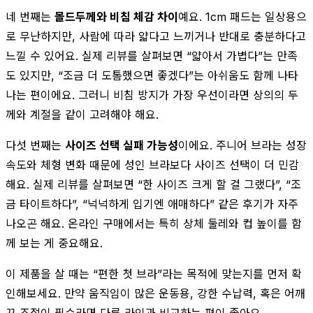
네 번째는
몰드두께와 비침 체감 차이
예요. 1cm 패드는 일상용으
로 무난하지만, 사람에 따라 얇다고 느끼거나 반대로 충분하다고
느낄 수 있어요. 실제 리뷰를 살펴보면 “얇아서 가볍다”는 만족
도 있지만, “조금 더 도톰했으면 좋겠다”는 아쉬움도 함께 나타
나는 편이에요. 그러니 비침 방지가 가장 우선이라면 상의의 두
께와 계절을 같이 고려해야 해요.
다섯 번째는
사이즈 선택 실패 가능성
이에요. 주니어 브라는 성장
속도와 체형 변화 때문에 성인 브라보다 사이즈 선택이 더 민감
해요. 실제 리뷰를 살펴보면 “한 사이즈 크게 할 걸 그랬다”, “조
금 타이트하다”, “넉넉하게 입기엔 애매하다” 같은 후기가 자주
나오곤 해요. 온라인 구매에서는 특히 상체 둘레와 컵 높이를 함
께 보는 게 중요해요.
이 제품을 살 때는 “편한 첫 브라”라는 목적에 맞는지를 먼저 확
인해보세요. 만약 움직임이 많은 운동용, 강한 수납력, 혹은 어깨
끈 조절이 필수라면 다른 라인과 비교하는 편이 좋아요.