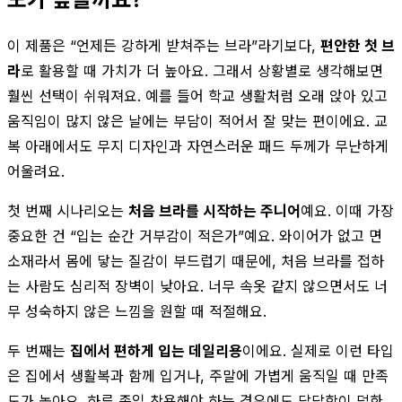
이 제품은 “언제든 강하게 받쳐주는 브라”라기보다,
편안한 첫 브
라
로 활용할 때 가치가 더 높아요. 그래서 상황별로 생각해보면
훨씬 선택이 쉬워져요. 예를 들어 학교 생활처럼 오래 앉아 있고
움직임이 많지 않은 날에는 부담이 적어서 잘 맞는 편이에요. 교
복 아래에서도 무지 디자인과 자연스러운 패드 두께가 무난하게
어울려요.
첫 번째 시나리오는
처음 브라를 시작하는 주니어
예요. 이때 가장
중요한 건 “입는 순간 거부감이 적은가”예요. 와이어가 없고 면
소재라서 몸에 닿는 질감이 부드럽기 때문에, 처음 브라를 접하
는 사람도 심리적 장벽이 낮아요. 너무 속옷 같지 않으면서도 너
무 성숙하지 않은 느낌을 원할 때 적절해요.
두 번째는
집에서 편하게 입는 데일리용
이에요. 실제로 이런 타입
은 집에서 생활복과 함께 입거나, 주말에 가볍게 움직일 때 만족
도가 높아요. 하루 종일 착용해야 하는 경우에도 답답함이 덜한