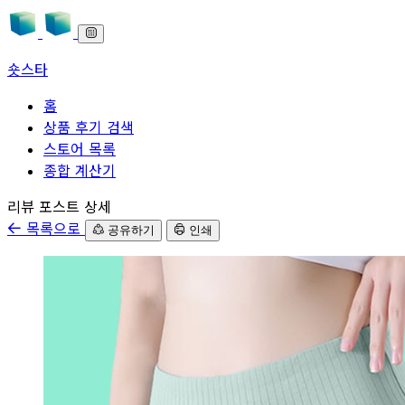
숏스타
홈
상품 후기 검색
스토어 목록
종합 계산기
본문으로 바로가기
리뷰 포스트 상세
목록으로
공유하기
인쇄