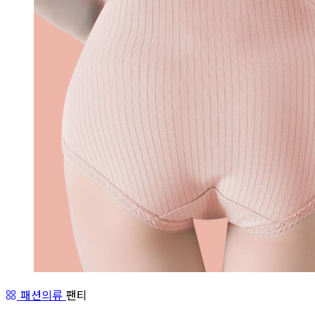
패션의류
팬티