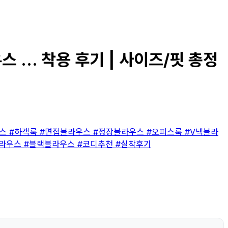
... 착용 후기 | 사이즈/핏 총정
우스
#하객룩
#면접블라우스
#정장블라우스
#오피스룩
#V넥블라
블라우스
#블랙블라우스
#코디추천
#실착후기