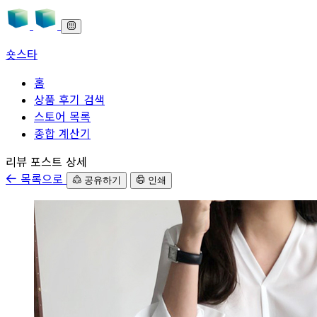
숏스타
홈
상품 후기 검색
스토어 목록
종합 계산기
본문으로 바로가기
리뷰 포스트 상세
목록으로
공유하기
인쇄