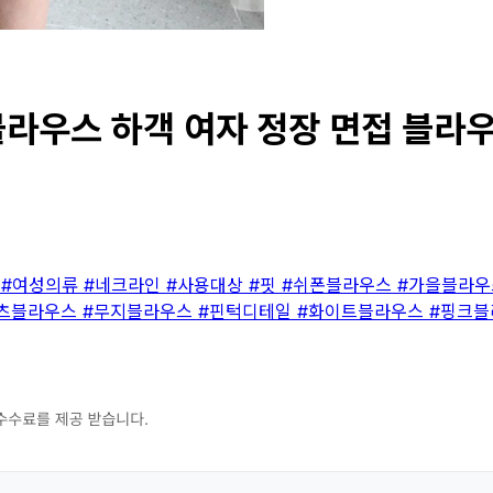
우스 하객 여자 정장 면접 블라우스 
츠
#여성의류
#네크라인
#사용대상
#핏
#쉬폰블라우스
#가을블라
츠블라우스
#무지블라우스
#핀턱디테일
#화이트블라우스
#핑크