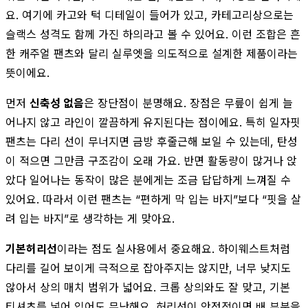
요. 여기에 카고와 턱 디테일이 들어가 있고, 카테고리상으로는
슬랙스 성격도 함께 가진 하의라고 볼 수 있어요. 이런 조합은 흔
한 캐주얼 팬츠와 달리 실루엣을 의도적으로 설계한 제품이라는
뜻이에요.
먼저
신축성 없음
은 장단점이 분명해요. 장점은 무릎이 쉽게 늘
어나지 않고 라인이 깔끔하게 유지된다는 점이에요. 특히 일자핏
팬츠는 다리 선이 무너지면 금방 후줄근해 보일 수 있는데, 탄성
이 적으면 그만큼 구조감이 오래 가요. 반면 활동량이 많거나 앉
았다 일어나는 동작이 많은 분에게는 조금 답답하게 느껴질 수
있어요. 따라서 이런 팬츠는 “편하게 막 입는 바지”보다 “핏을 살
려 입는 바지”로 생각하는 게 맞아요.
기본허리선
이라는 점도 실사용에서 중요해요. 하이웨스트처럼
다리를 길어 보이게 극적으로 잡아주지는 않지만, 너무 낮지도
않아서 상의 매치 범위가 넓어요. 크롭 상의와도 잘 맞고, 기본
티셔츠를 넣어 입어도 무난해요. 허리선이 안정적이면 배 부분을