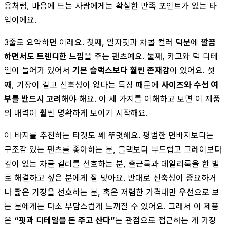
응처럼, 마음에 드는 사람에게는 확실한 만족 포인트가 있는 타
입이에요.
3줄로 요약하면 이래요. 첫째, 일자핏과 차콜 컬러 덕분에
깔끔
하면서도 트렌디한 느낌
을 주는 팬츠예요. 둘째, 카고와 턱 디테
일이 들어가 있어서
기본 슬랙스보다 훨씬 존재감
이 있어요. 셋
째, 기장이 길고 신축성이 없다는 특징 때문에
사이즈와 수선 여
부를 반드시 고려
해야 해요. 이 세 가지를 이해하고 보면 이 제품
의 매력이 훨씬 명확하게 보이기 시작해요.
이 바지를 추천하는 타겟도 꽤 뚜렷해요. 평범한 면바지보다는
구조감 있는 팬츠를 좋아하는 분, 블랙보다 부드럽고 그레이보다
깊이 있는 차콜 컬러를 선호하는 분, 출근룩과 데일리룩을 한 벌
로 해결하고 싶은 분에게 잘 맞아요. 반대로 신축성이 중요하거
나 짧은 기장을 선호하는 분, 혹은 저렴한 가격대만 우선으로 보
는 분에게는 다소 부담스럽게 느껴질 수 있어요. 그래서 이 제품
은
“핏과 디테일을 돈 주고 산다”
는 관점으로 접근하는 게 가장