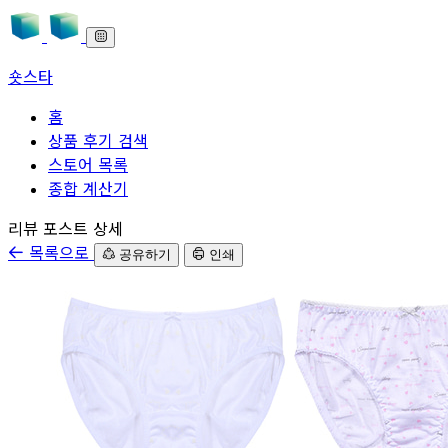
숏스타
홈
상품 후기 검색
스토어 목록
종합 계산기
본문으로 바로가기
리뷰 포스트 상세
목록으로
공유하기
인쇄