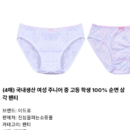
(4매) 국내생산 여성 주니어 중 고등 학생 100% 순면 삼
각 팬티
브랜드:
이드로
판매처:
진심을파는쇼핑몰
카테고리:
팬티