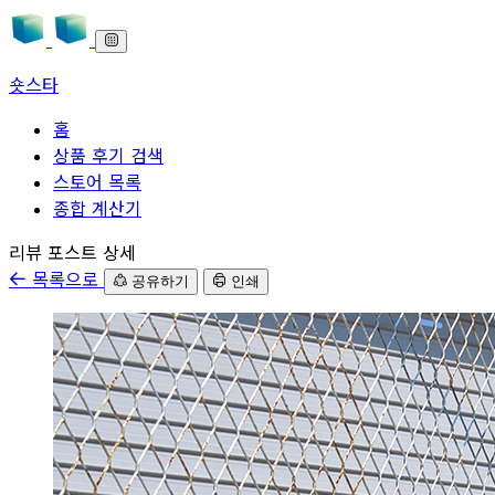
숏스타
홈
상품 후기 검색
스토어 목록
종합 계산기
본문으로 바로가기
리뷰 포스트 상세
목록으로
공유하기
인쇄