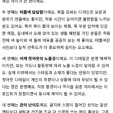
체감 차이가 큰 편이에요.
두 번째는
터틀넥 답답함
이에요. 목을 감싸는 디자인은 보온과
분위기 연출에는 좋지만, 착용 시간이 길어지면 불편함을 느끼는
분도 있어요. 특히 목이 짧아 보이는 체형, 목 부분 압박에 민감
한 체질, 실내에서 오래 앉아 있는 생활 패턴을 가진 분들은 착용
전에 넥 높이와 넥 둘레 여유를 꼼꼼히 보는 게 좋아요. 터틀넥은
사진보다 실착 만족도가 더 중요하게 갈리는 요소예요.
세 번째는
어깨 컷아웃의 노출감
이에요. 이 디테일은 분명 매력적
이지만, 보는 각도나 활동량에 따라 노출 느낌이 달라질 수 있어
요. 실제 리뷰에서는 스타일과 소재가 좋다는 반응이 있었지만,
컷아웃 디테일이 개인의 취향이나 상황에 따라 부담이 될 수 있
다는 점은 분명해요. 직장 환경이나 격식을 갖춘 자리에서는 이
포인트가 장점이면서 동시에 제약이 될 수 있어요.
네 번째는
관리 난이도
예요. 골지와 스판이 들어간 상의는 일반
면티보다 세탁과 건조에 조금 더 신경을 쓰는 편이 좋아요. 고온