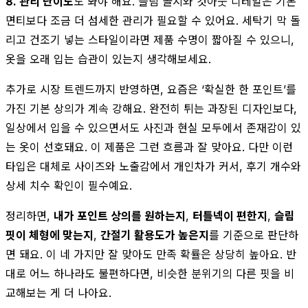
8. 관리 난이도
도 봐야 해요. 슬림 골지와 컷아웃 디테일은 기본
면티보다 조금 더 섬세한 관리가 필요할 수 있어요. 세탁기 막 돌
리고 건조기 넣는 스타일이라면 제품 수명이 짧아질 수 있으니,
옷을 오래 입는 습관이 있는지 생각해보세요.
추가로 시장 트렌드까지 반영하면, 요즘은 ‘확실한 한 포인트’를
가진 기본 상의가 계속 강해요. 완전히 튀는 과장된 디자인보다,
일상에서 입을 수 있으면서도 사진과 현실 모두에서 존재감이 있
는 옷이 선호돼요. 이 제품은 그런 흐름과 잘 맞아요. 다만 이런
타입은 대체로 사이즈와 노출감에서 개인차가 커서, 후기 개수와
상세 치수 확인이 필수예요.
정리하면,
내가 포인트 상의를 원하는지
,
터틀넥이 편한지
,
슬림
핏이 체형에 맞는지
,
간절기 활용도가 높은지
를 기준으로 판단하
면 돼요. 이 네 가지만 잘 맞아도 만족 확률은 상당히 높아요. 반
대로 어느 하나라도 불편하다면, 비슷한 분위기의 다른 핏을 비
교해보는 게 더 나아요.