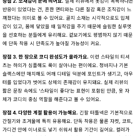
장점 2. 소재감이 눈에 띄어요.
실제 리뷰에서 옷감이 독특하다는
반응이 있었다는 건, 흔한 면티와는 다른 질감 혹은 조직감이 느
껴졌다는 의미로 볼 수 있어요. 골지 소재는 시각적으로도 입체
감이 있고, 몸에 닿았을 때 밀착감을 주기 때문에 슬림한 실루엣
을 선호하는 분들에게 유리해요. 겉보기에도 평범하지 않기 때문
에 단독 착용 시 만족도가 높아질 가능성이 커요.
장점 3. 한 장으로 코디 완성도가 올라가요.
이런 스타일의 티셔
츠는 하의가 심플해도 룩이 살아나는 편이에요. 청바지나 기본
슬랙스에만 매치해도 어깨 디테일 덕분에 포인트가 생기고, 아우
터를 입었다가 벗어도 상체의 존재감이 유지돼요. 실제 리뷰의
짧은 문장 속에도 ‘스타일이 좋다’는 표현이 포함된 만큼, 옷 자
체가 코디의 중심 역할을 해준다고 볼 수 있어요.
장점 4. 다양한 계절 활용이 가능해요.
긴팔 터틀넥은 기본적으로
간절기와 초겨울에 특히 유용해요. 단독 착용은 물론 자켓, 코트,
가디건 안에 이너로도 넣기 쉬워서 활용 기간이 길어요. 컬러가