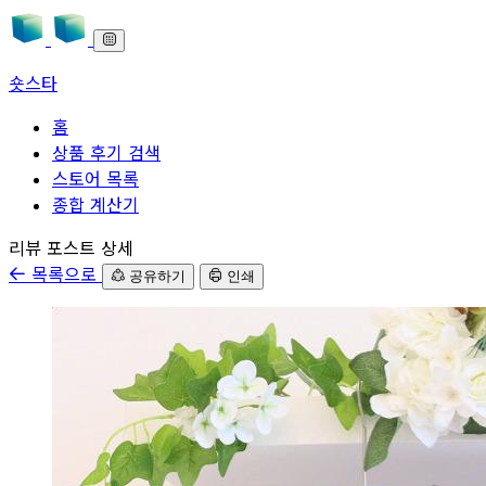
숏스타
홈
상품 후기 검색
스토어 목록
종합 계산기
본문으로 바로가기
리뷰 포스트 상세
목록으로
공유하기
인쇄