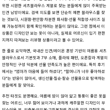
위한 시원한 셔츠블라우스 계열로 찾는 분들에게 많이 주목받는
인견 남방이에요. 검색 의도를 보면 단순히 예쁜 블라우스를 찾
는 것보다, 시원함·편안함·차분한 화사함·선물 적합성·사이즈 실
패 가능성까지 함께 확인하려는 분들이 많아요. 그런 점에서 이
상품은 디자인만 보는 옷이 아니라, 실제로 어르신이 입기 편한
지까지 따져보는 리뷰형 상품이라고 볼 수 있어요.
한 줄로 요약하면, 국내산 인견/레이온 혼방 기반의 여름용 셔츠
블라우스로서 기본핏과 7부 소매, 플라워 패턴, 오픈칼라 계열의
안정적인 구성 덕분에 선물 만족도가 높은 편이에요. 특히 후기
에서는 “엄마가 마음에 들어 하셨다”, “할머니가 너무 좋아하셨
다”는 반응이 많아서, 생신선물·칠순·팔순 선물용으로 탐색하는
분들에게 잘 맞아요.
추천 타겟도 분명해요. 여름에 땀이 많아 얇고 통풍이 좋은 옷을
찾는 어르신, 너무 젊어 보이거나 과하게 캐주얼한 디자인이 부
담스러운 분, 외출복·모임복·교회복처럼 격식을 약간 갖춰야 하