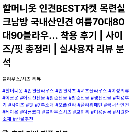
할머니옷 인견BEST자켓 목련실
크남방 국내산인견 여름70대80
대90블라우... 착용 후기 | 사이
즈/핏 총정리 | 실사용자 리뷰 분
석
블라우스/셔츠 리뷰
#할머니옷
#인견블라우스
#인견셔츠
#셔츠블라우스
#여성의류
#여름옷
#어르신선물
#칠순선물
#팔순선물
#생신선물
#착용후
기
#사이즈
#핏
#7부소매
#오픈칼라
#플라워패턴
#국내산인견
#레이온
#여름코디
#블라우스셔츠
#교회복
#미용실룩
#시원한
소재
#선물추천