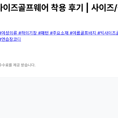
즈골프웨어 착용 후기 | 사이즈/핏
#여성의류
#하의기장
#패턴
#주요소재
#여름골프바지
#빅사이즈
#연습장코디