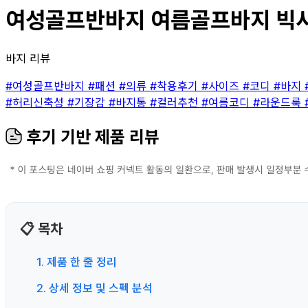
여성골프반바지 여름골프바지 빅사이
바지 리뷰
#여성골프반바지
#패션
#의류
#착용후기
#사이즈
#코디
#바지
#허리신축성
#기장감
#바지통
#컬러추천
#여름코디
#라운드룩
후기 기반 제품 리뷰
📋 목차
1. 제품 한 줄 정리
2. 상세 정보 및 스펙 분석