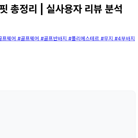
 총정리 | 실사용자 리뷰 분석
골프웨어
#골프웨어
#골프반바지
#폴리에스테르
#무지
#4부바지