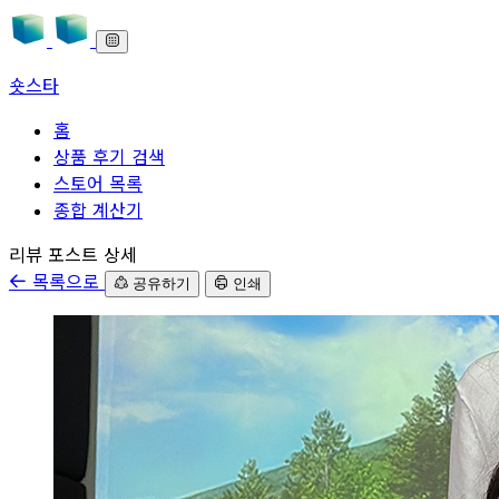
숏스타
홈
상품 후기 검색
스토어 목록
종합 계산기
본문으로 바로가기
리뷰 포스트 상세
목록으로
공유하기
인쇄