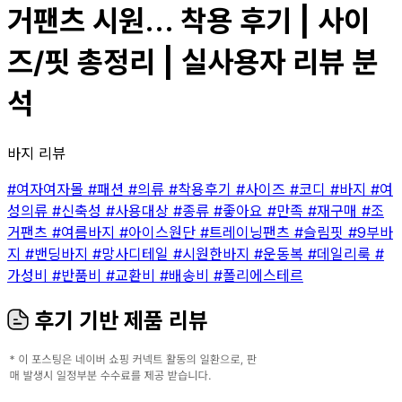
거팬츠 시원... 착용 후기 | 사이
즈/핏 총정리 | 실사용자 리뷰 분
석
바지 리뷰
#여자여자몰
#패션
#의류
#착용후기
#사이즈
#코디
#바지
#여
성의류
#신축성
#사용대상
#종류
#좋아요
#만족
#재구매
#조
거팬츠
#여름바지
#아이스원단
#트레이닝팬츠
#슬림핏
#9부바
지
#밴딩바지
#망사디테일
#시원한바지
#운동복
#데일리룩
#
가성비
#반품비
#교환비
#배송비
#폴리에스테르
후기 기반 제품 리뷰