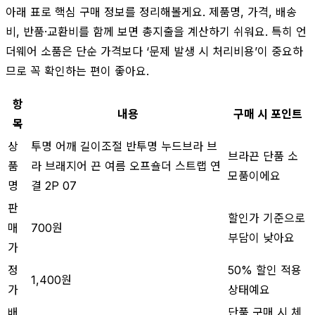
아래 표로 핵심 구매 정보를 정리해볼게요. 제품명, 가격, 배송
비, 반품·교환비를 함께 보면 총지출을 계산하기 쉬워요. 특히 언
더웨어 소품은 단순 가격보다 ‘문제 발생 시 처리비용’이 중요하
므로 꼭 확인하는 편이 좋아요.
항
내용
구매 시 포인트
목
상
투명 어깨 길이조절 반투명 누드브라 브
브라끈 단품 소
품
라 브래지어 끈 여름 오프숄더 스트랩 연
모품이에요
명
결 2P 07
판
할인가 기준으로
매
700원
부담이 낮아요
가
정
50% 할인 적용
1,400원
가
상태예요
배
단품 구매 시 체