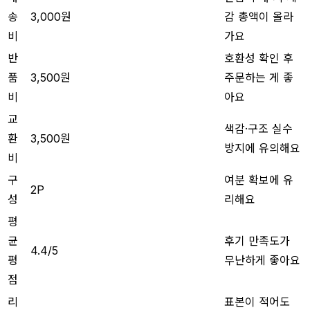
송
3,000원
감 총액이 올라
비
가요
반
호환성 확인 후
품
3,500원
주문하는 게 좋
비
아요
교
색감·구조 실수
환
3,500원
방지에 유의해요
비
구
여분 확보에 유
2P
성
리해요
평
균
후기 만족도가
4.4/5
평
무난하게 좋아요
점
리
표본이 적어도