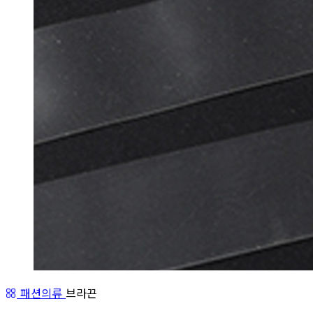
패션의류
브라끈