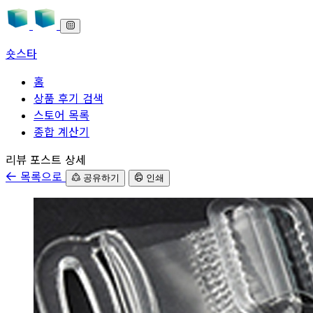
숏스타
홈
상품 후기 검색
스토어 목록
종합 계산기
본문으로 바로가기
리뷰 포스트 상세
목록으로
공유하기
인쇄