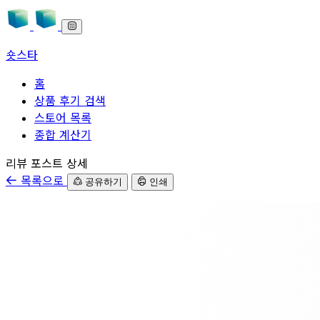
숏스타
홈
상품 후기 검색
스토어 목록
종합 계산기
본문으로 바로가기
리뷰 포스트 상세
목록으로
공유하기
인쇄