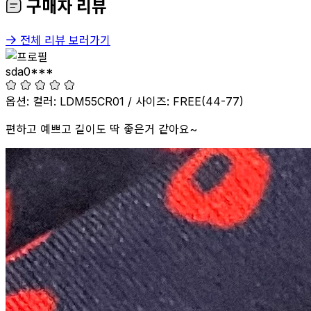
구매자 리뷰
전체 리뷰 보러가기
sda0***
구매 옵션:
옵션: 컬러: LDM55CR01 / 사이즈: FREE(44-77)
편하고 예쁘고 길이도 딱 좋은거 같아요~