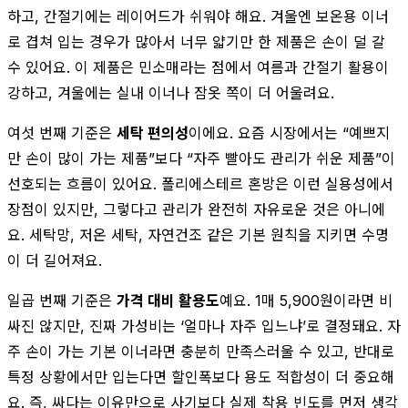
하고, 간절기에는 레이어드가 쉬워야 해요. 겨울엔 보온용 이너
로 겹쳐 입는 경우가 많아서 너무 얇기만 한 제품은 손이 덜 갈
수 있어요. 이 제품은 민소매라는 점에서 여름과 간절기 활용이
강하고, 겨울에는 실내 이너나 잠옷 쪽이 더 어울려요.
여섯 번째 기준은
세탁 편의성
이에요. 요즘 시장에서는 “예쁘지
만 손이 많이 가는 제품”보다 “자주 빨아도 관리가 쉬운 제품”이
선호되는 흐름이 있어요. 폴리에스테르 혼방은 이런 실용성에서
장점이 있지만, 그렇다고 관리가 완전히 자유로운 것은 아니에
요. 세탁망, 저온 세탁, 자연건조 같은 기본 원칙을 지키면 수명
이 더 길어져요.
일곱 번째 기준은
가격 대비 활용도
예요. 1매 5,900원이라면 비
싸진 않지만, 진짜 가성비는 ‘얼마나 자주 입느냐’로 결정돼요. 자
주 손이 가는 기본 이너라면 충분히 만족스러울 수 있고, 반대로
특정 상황에서만 입는다면 할인폭보다 용도 적합성이 더 중요해
요. 즉, 싸다는 이유만으로 사기보다 실제 착용 빈도를 먼저 생각