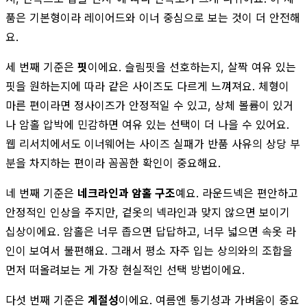
품은 기본형이라 레이어드와 이너 중심으로 보는 것이 더 안전해
요.
세 번째 기준은
핏
이에요. 슬림핏을 선호하는지, 살짝 여유 있는
핏을 원하는지에 따라 같은 사이즈도 다르게 느껴져요. 체형이
마른 편이라면 정사이즈가 안정적일 수 있고, 상체 볼륨이 있거
나 암홀 압박에 민감하면 여유 있는 선택이 더 나을 수 있어요.
웹 리서치에서도 이너웨어는 사이즈 실패가 반품 사유의 상당 부
분을 차지하는 편이라 꼼꼼한 확인이 중요해요.
네 번째 기준은
네크라인과 암홀 구조
예요. 라운드넥은 편안하고
안정적인 인상을 주지만, 겉옷의 넥라인과 맞지 않으면 보이기
십상이에요. 암홀은 너무 좁으면 답답하고, 너무 넓으면 속옷 라
인이 보여서 불편해요. 그래서 평소 자주 입는 상의와의 조합을
먼저 떠올려보는 게 가장 현실적인 선택 방법이에요.
다섯 번째 기준은
계절성
이에요. 여름엔 통기성과 가벼움이 중요