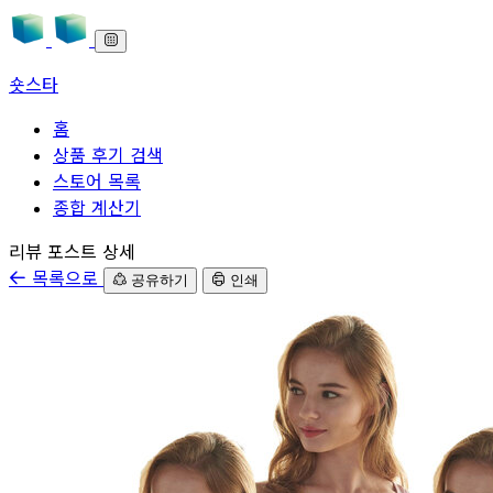
숏스타
홈
상품 후기 검색
스토어 목록
종합 계산기
본문으로 바로가기
리뷰 포스트 상세
목록으로
공유하기
인쇄