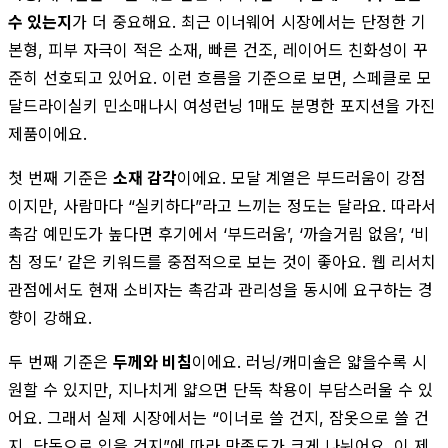
수 있는지
가 더 중요해요. 최근 이너웨어 시장에서는 단정한 기
본형, 피부 자극이 적은 소재, 빠른 건조, 레이어드 친화성이 꾸
준히 선호되고 있어요. 이런 흐름을 기준으로 보면, 스페클로 모
달드라이실키 민소매나시 여성런닝 1매도 분명한 포지션을 가진
제품이에요.
첫 번째 기준은
소재 감각
이에요. 모달 계열은 부드러움이 강점
이지만, 사람마다 “실키하다”라고 느끼는 정도는 달라요. 따라서
촉감 예민도가 높다면 후기에서 ‘부드러움’, ‘까슬거림 없음’, ‘비
침 정도’ 같은 키워드를 중점적으로 보는 것이 좋아요. 웹 리서치
관점에서도 현재 소비자는 촉감과 관리성을 동시에 요구하는 경
향이 강해요.
두 번째 기준은
두께와 비침
이에요. 러닝/캐미솔은 얇을수록 시
원할 수 있지만, 지나치게 얇으면 단독 착용이 부담스러울 수 있
어요. 그래서 실제 시장에서는 “이너로 쓸 건지, 잠옷으로 쓸 건
지, 단독으로 입을 건지”에 따라 만족도가 크게 나뉘어요. 이 제