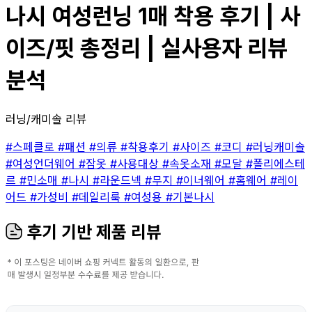
나시 여성런닝 1매 착용 후기 | 사
이즈/핏 총정리 | 실사용자 리뷰
분석
러닝/캐미솔 리뷰
#스페클로
#패션
#의류
#착용후기
#사이즈
#코디
#러닝캐미솔
#여성언더웨어
#잠옷
#사용대상
#속옷소재
#모달
#폴리에스테
르
#민소매
#나시
#라운드넥
#무지
#이너웨어
#홈웨어
#레이
어드
#가성비
#데일리룩
#여성용
#기본나시
후기 기반 제품 리뷰