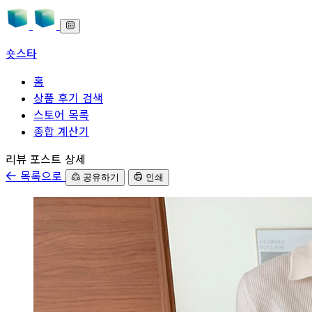
숏스타
홈
상품 후기 검색
스토어 목록
종합 계산기
본문으로 바로가기
리뷰 포스트 상세
목록으로
공유하기
인쇄