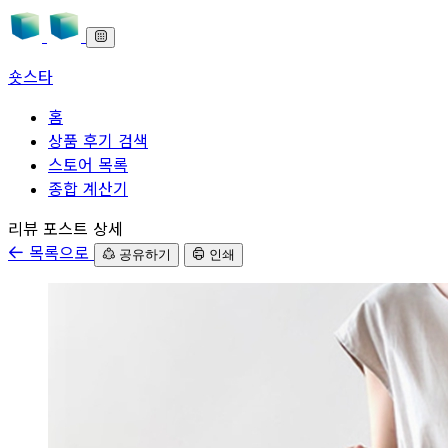
숏스타
홈
상품 후기 검색
스토어 목록
종합 계산기
본문으로 바로가기
리뷰 포스트 상세
목록으로
공유하기
인쇄