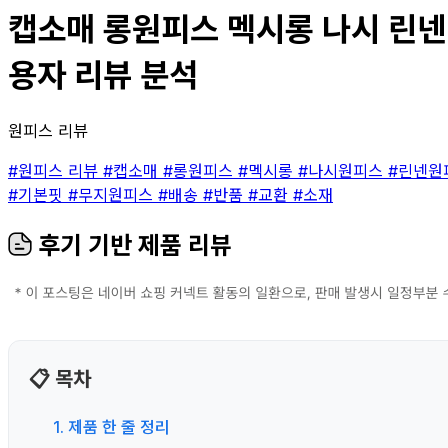
캡소매 롱원피스 멕시롱 나시 린넨 
용자 리뷰 분석
원피스 리뷰
#원피스 리뷰
#캡소매
#롱원피스
#멕시롱
#나시원피스
#린넨원
#기본핏
#무지원피스
#배송
#반품
#교환
#소재
후기 기반 제품 리뷰
📋 목차
1. 제품 한 줄 정리