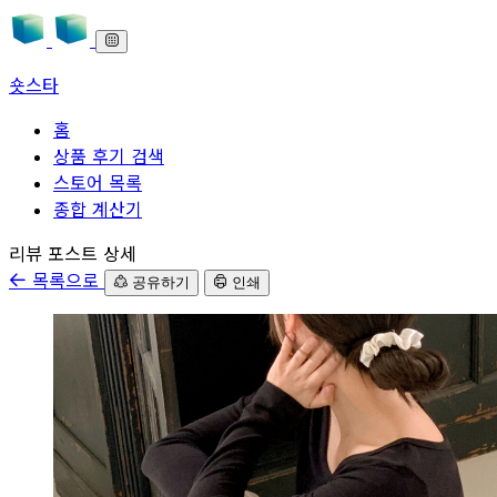
숏스타
홈
상품 후기 검색
스토어 목록
종합 계산기
본문으로 바로가기
리뷰 포스트 상세
목록으로
공유하기
인쇄