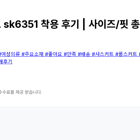
 sk6351 착용 후기 | 사이즈/핏
#여성의류
#주요소재
#좋아요
#만족
#배송
#샤스커트
#롱스커트
매후기