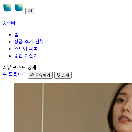
숏스타
홈
상품 후기 검색
스토어 목록
종합 계산기
본문으로 바로가기
리뷰 포스트 상세
목록으로
공유하기
인쇄