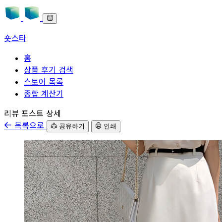
숏스타
홈
상품 후기 검색
스토어 목록
종합 계산기
본문으로 바로가기
리뷰 포스트 상세
목록으로
공유하기
인쇄