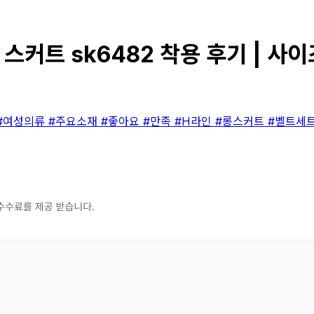
트 스커트 sk6482 착용 후기 | 사
#여성의류
#주요소재
#좋아요
#만족
#H라인
#롱스커트
#벨트세