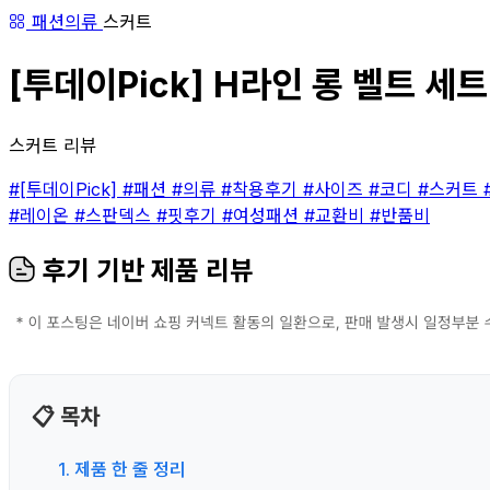
패션의류
스커트
[투데이Pick] H라인 롱 벨트 세
스커트 리뷰
#[투데이Pick]
#패션
#의류
#착용후기
#사이즈
#코디
#스커트
#레이온
#스판덱스
#핏후기
#여성패션
#교환비
#반품비
후기 기반 제품 리뷰
📋 목차
1. 제품 한 줄 정리