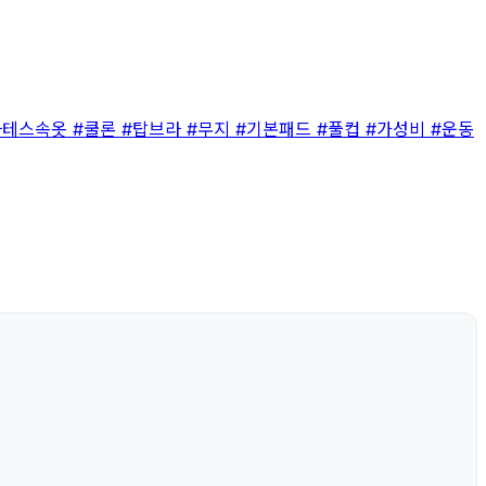
라테스속옷
#쿨론
#탑브라
#무지
#기본패드
#풀컵
#가성비
#운동