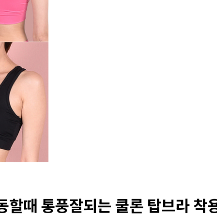
할때 통풍잘되는 쿨론 탑브라 착용 후