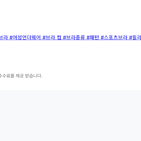
브라
#여성언더웨어
#브라 컵
#브라종류
#패턴
#스포츠브라
#필