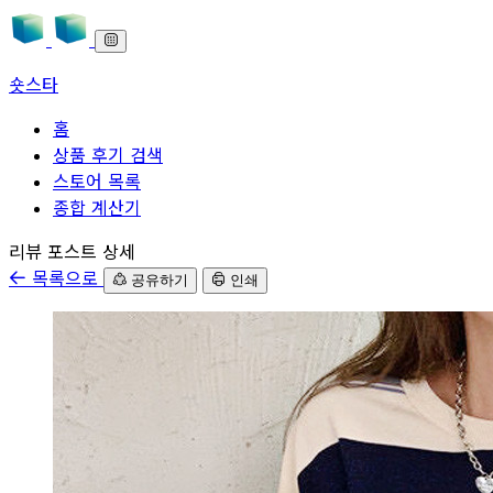
숏스타
홈
상품 후기 검색
스토어 목록
종합 계산기
본문으로 바로가기
리뷰 포스트 상세
목록으로
공유하기
인쇄