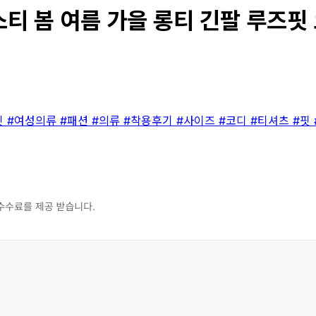
봄 여름 가을 롱티 긴팔 루즈핏 오버
핏
#여성의류
#패션
#의류
#착용후기
#사이즈
#코디
#티셔츠
#핏