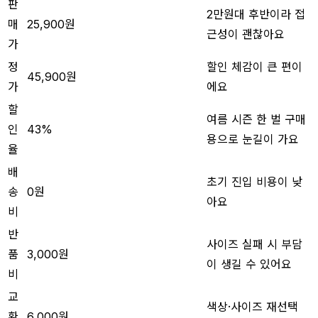
판
2만원대 후반이라 접
매
25,900원
근성이 괜찮아요
가
정
할인 체감이 큰 편이
45,900원
가
에요
할
여름 시즌 한 벌 구매
인
43%
용으로 눈길이 가요
율
배
초기 진입 비용이 낮
송
0원
아요
비
반
사이즈 실패 시 부담
품
3,000원
이 생길 수 있어요
비
교
색상·사이즈 재선택
환
6,000원