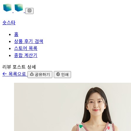
숏스타
홈
상품 후기 검색
스토어 목록
종합 계산기
본문으로 바로가기
리뷰 포스트 상세
목록으로
공유하기
인쇄