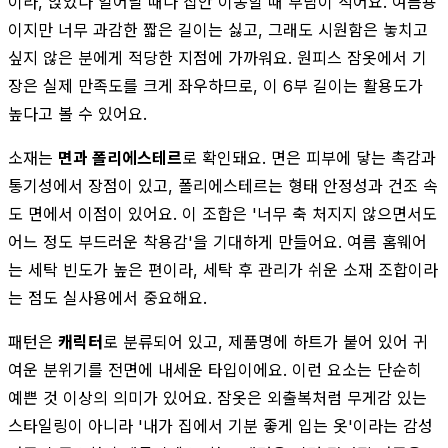
이라, 앉았다 일어날 때나 집안 이동할 때 부담이 적어요. 여름용
이지만 너무 과감한 짧은 길이는 싫고, 그래도 시원함은 놓치고
싶지 않은 분에게 적당한 지점에 가까워요. 원피스 잠옷에서 기
장은 실제 만족도를 크게 좌우하므로, 이 6부 길이는 활용도가
높다고 볼 수 있어요.
소재는
면과 폴리에스테르
로 확인돼요. 면은 피부에 닿는 촉감과
통기성에서 장점이 있고, 폴리에스테르는 형태 안정성과 건조 속
도 면에서 이점이 있어요. 이 조합은 '너무 축 처지지 않으면서도
어느 정도 부드러운 착용감'을 기대하게 만들어요. 여름 홈웨어
는 세탁 빈도가 높은 편이라, 세탁 후 관리가 쉬운 소재 조합이라
는 점도 실사용에서 중요해요.
패턴은
캐릭터
로 분류되어 있고, 제품명에 하트가 붙어 있어 귀
여운 분위기를 전면에 내세운 타입이에요. 이런 요소는 단순히
예쁜 것 이상의 의미가 있어요. 잠옷은 외출복처럼 무게감 있는
스타일링이 아니라 '내가 집에서 기분 좋게 입는 옷'이라는 감성