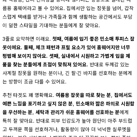
름용 홈웨어라고 볼 수 있어요. 집에서만 입는 잠옷을 넘어, 갑작
스럽게 택배를 받거나 가족들과 함께 생활하는 공간에서도 부담
이 덜한 스타일을 기대하는 분들에게 잘 맞아요.
3줄로 요약하면 이래요.
첫째, 여름에 입기 좋은 민소매 투피스 잠
옷이에요.
둘째, 체크 패턴과 프릴 요소가 있어 홈웨어지만 너무
평범해 보이지 않아요.
셋째, 실내에서 시원하고 가볍게 입을 제
품을 찾는 분들에게 초점이 맞춰져 있어요.
반대로 두께감 있는
사계절 잠옷을 원하는 분이나, 긴 팔·긴 바지를 선호하는 분에게
는 방향이 조금 다를 수 있어요.
추천 타겟도 꽤 명확해요.
여름용 잠옷을 따로 찾는 분
,
집에서도
예쁜 느낌을 포기하고 싶지 않은 분
,
민소매와 짧은 하의로 시원함
을 우선하는 분
,
세탁과 관리가 쉬운 홈웨어를 선호하는 분
에게
특히 잘 맞아요. 반대로 피부 민감도가 높아 원단이 아주 부드럽
고 두꺼운 쪽을 선호하거나, 활동량이 많아 더 넉넉한 실루엣을