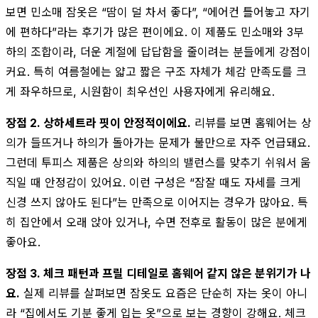
보면 민소매 잠옷은 “땀이 덜 차서 좋다”, “에어컨 틀어놓고 자기
에 편하다”라는 후기가 많은 편이에요. 이 제품도 민소매와 3부
하의 조합이라, 더운 계절에 답답함을 줄이려는 분들에게 강점이
커요. 특히 여름철에는 얇고 짧은 구조 자체가 체감 만족도를 크
게 좌우하므로, 시원함이 최우선인 사용자에게 유리해요.
장점 2. 상하세트라 핏이 안정적이에요.
리뷰를 보면 홈웨어는 상
의가 들뜨거나 하의가 돌아가는 문제가 불만으로 자주 언급돼요.
그런데 투피스 제품은 상의와 하의의 밸런스를 맞추기 쉬워서 움
직일 때 안정감이 있어요. 이런 구성은 “잠잘 때도 자세를 크게
신경 쓰지 않아도 된다”는 만족으로 이어지는 경우가 많아요. 특
히 집안에서 오래 앉아 있거나, 수면 전후로 활동이 많은 분에게
좋아요.
장점 3. 체크 패턴과 프릴 디테일로 홈웨어 같지 않은 분위기가 나
요.
실제 리뷰를 살펴보면 잠옷도 요즘은 단순히 자는 옷이 아니
라 “집에서도 기분 좋게 입는 옷”으로 보는 경향이 강해요. 체크