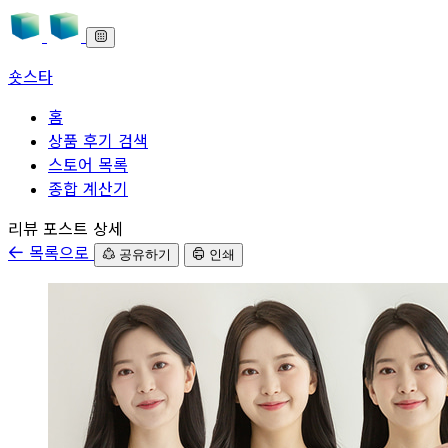
숏스타
홈
상품 후기 검색
스토어 목록
종합 계산기
본문으로 바로가기
리뷰 포스트 상세
목록으로
공유하기
인쇄