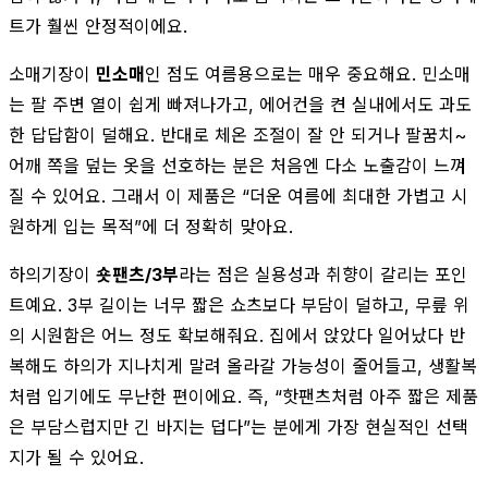
트가 훨씬 안정적이에요.
소매기장이
민소매
인 점도 여름용으로는 매우 중요해요. 민소매
는 팔 주변 열이 쉽게 빠져나가고, 에어컨을 켠 실내에서도 과도
한 답답함이 덜해요. 반대로 체온 조절이 잘 안 되거나 팔꿈치~
어깨 쪽을 덮는 옷을 선호하는 분은 처음엔 다소 노출감이 느껴
질 수 있어요. 그래서 이 제품은 “더운 여름에 최대한 가볍고 시
원하게 입는 목적”에 더 정확히 맞아요.
하의기장이
숏팬츠/3부
라는 점은 실용성과 취향이 갈리는 포인
트예요. 3부 길이는 너무 짧은 쇼츠보다 부담이 덜하고, 무릎 위
의 시원함은 어느 정도 확보해줘요. 집에서 앉았다 일어났다 반
복해도 하의가 지나치게 말려 올라갈 가능성이 줄어들고, 생활복
처럼 입기에도 무난한 편이에요. 즉, “핫팬츠처럼 아주 짧은 제품
은 부담스럽지만 긴 바지는 덥다”는 분에게 가장 현실적인 선택
지가 될 수 있어요.