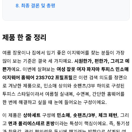
8. 최종 결론 및 총평
제품 한 줄 정리
여름 잠옷이나 집에서 입기 좋은 이지웨어를 찾는 분들이 가장
많이 보는 기준은 결국 세 가지예요.
시원한가, 편한가, 그리고 예
쁜가
예요. 이번에 살펴보는
여성 잠옷 여자 파자마 투피스 민소매
이지웨어 홈웨어 23S702 프릴프릴
은 이런 검색 의도를 정면으
로 겨냥한 제품으로, 민소매 상의와 숏팬츠/3부 하의로 구성된
투피스 스타일이라서 여름철 실내복, 수면복, 간단한 홈웨어를
한 번에 해결하고 싶을 때 눈에 들어오는 구성이에요.
이 제품은
상하세트
구성에
민소매
,
숏팬츠/3부
,
체크 패턴
, 그리
고
면과 폴리에스테르 혼방
이라는 특성이 핵심이에요. 즉, 통기성
과 착용감, 관리 편의성을 동시에 챙기려는 방향으로 설계된 여