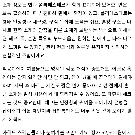
소재 정보는
면
과
폴리에스테르
가 함께 표기되어 있어요. 면은
보통 흡습성과 피부 친화성 면에서 장점이 있고, 폴리에스테르는
형태 안정성과 내구성, 구김 완화에 도움을 줘요. 혼방 구조는 대
체로 한쪽 소재의 단점을 다른 소재가 보완하는 방식으로 이해하
면 돼요. 즉, 순면 특유의 부드러움만 원하는 분에게는 다소 다르
게 느껴질 수 있지만, 관리 편의성과 실루엣 유지까지 생각하면
현실적인 조합이에요.
착용계절이
여름용
으로 명시된 점도 해석이 중요해요. 여름용 홈
웨어는 단지 얇기만 하면 안 되고, 땀이 났을 때 끈적임이 덜해야
하며, 세탁 후 마르는 시간도 짧은 편이 좋아요. 이런 점에서 혼
방 소재는 일상 사용에서 꽤 합리적일 수 있어요. 또 패턴이
체크
라는 것도 중요한데, 체크는 단정함과 귀여움 사이에서 균형을
잡아주기 쉬운 패턴이라 집안복인데도 너무 속옷 같아 보이지 않
게 해줘요.
가격도 스펙만큼이나 눈여겨볼 포인트예요. 정가 52,900원에서