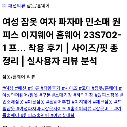
패션의류
잠옷/홈웨어
여성 잠옷 여자 파자마 민소매 원
피스 이지웨어 홈웨어 23S702-
1 프... 착용 후기 | 사이즈/핏 총
정리 | 실사용자 리뷰 분석
잠옷/홈웨어 리뷰
#여성
#패션
#의류
#착용후기
#사이즈
#코디
#잠옷/홈웨어
#
여성언더웨어/잠옷
#구분
#소매기장
#하의기장
#원피스잠옷
#
민소매잠옷
#여름잠옷
#홈웨어추천
#이지웨어
#체크잠옷
#프
릴잠옷
#여성파자마
#잠옷사이즈
#홈웨어리뷰
#잠옷비교
#여
름홈웨어
#원피스홈웨어
#여성실내복