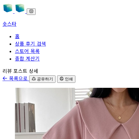
숏스타
홈
상품 후기 검색
스토어 목록
종합 계산기
본문으로 바로가기
리뷰 포스트 상세
목록으로
공유하기
인쇄