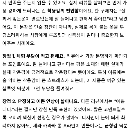
서 만족을 주는지 읽을 수 있어요. 실제 리뷰를 살펴보면 먼저 가
장 강하게 드러나는 건
착용감의 편안함
이에요. 한 구매자는 “살
쪄서 맞는옷이 별로없는데 잘 늘어나고 편해서 좋아요”라고 남겼
어요. 이 문장은 단순 칭찬이 아니라, 실제로 몸이 붙는 옷을 부
담스러워하는 사람에게 루즈핏과 신축성이 얼마나 중요한지 보
여주는 사례예요.
장점 1. 체형 부담이 적고 편해요.
리뷰에서 가장 분명하게 확인되
는 포인트예요. 잘 늘어나고 편하다는 평은 소재와 패턴 설계가
실제 착용감에 긍정적으로 작용했다는 뜻이에요. 특히 여름에는
숨 막히는 착용감이 큰 스트레스가 되는데, 이 제품은 여유 있는
실루엣 덕분에 그런 부담을 줄여줘요.
장점 2. 단정하고 예쁜 인상이 살아나요.
다른 리뷰에서는 “예쁩
니다.”라는 짧지만 강한 만족 표현이 있었어요. 짧은 코멘트일수
록 오히려 핵심이 선명한 경우가 많아요. 디자인이 눈에 띄게 화
려하지 않아도, 세라 카라와 롱 A라인이 만들어내는 균형감 덕분