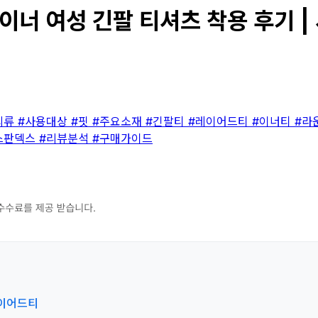
너 여성 긴팔 티셔츠 착용 후기 | 
의류
#사용대상
#핏
#주요소재
#긴팔티
#레이어드티
#이너티
#라
스판덱스
#리뷰분석
#구매가이드
레이어드티