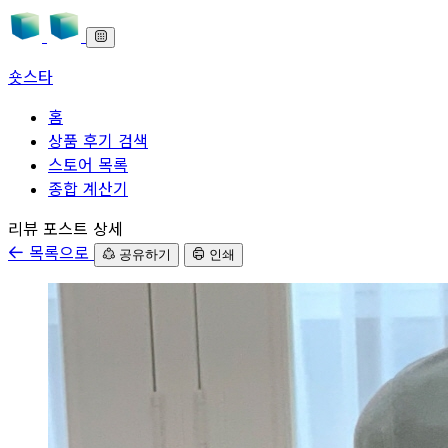
숏스타
홈
상품 후기 검색
스토어 목록
종합 계산기
본문으로 바로가기
리뷰 포스트 상세
목록으로
공유하기
인쇄