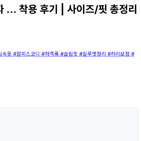
... 착용 후기 | 사이즈/핏 총정리
딩속옷
#원피스코디
#하객룩
#슬림핏
#실루엣정리
#허리보정
#