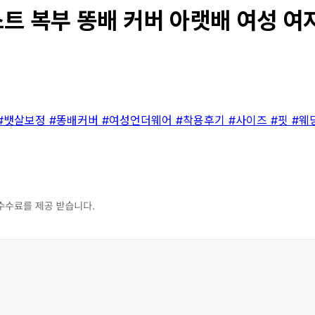
 복부 똥배 커버 아랫배 여성 여자 
#뱃살보정
#똥배커버
#여성언더웨어
#착용후기
#사이즈
#핏
#웨