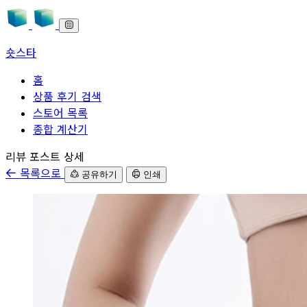
숏스타
홈
상품 후기 검색
스토어 목록
종합 계산기
본문으로 바로가기
리뷰 포스트 상세
목록으로
공유하기
인쇄