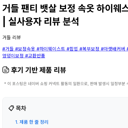
거들 팬티 뱃살 보정 속옷 하이웨스트
| 실사용자 리뷰 분석
거들 리뷰
#거들
#보정속옷
#하이웨이스트
#힙업
#복부보정
#아랫배커버
엉덩이보정
#교환반품
후기 기반 제품 리뷰
📋 목차
1. 제품 한 줄 정리