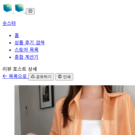
숏스타
홈
상품 후기 검색
스토어 목록
종합 계산기
본문으로 바로가기
리뷰 포스트 상세
목록으로
공유하기
인쇄