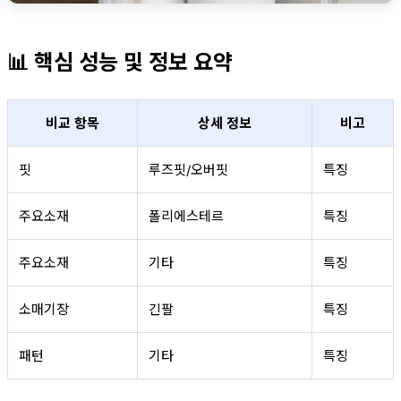
📊 핵심 성능 및 정보 요약
비교 항목
상세 정보
비고
핏
루즈핏/오버핏
특징
주요소재
폴리에스테르
특징
주요소재
기타
특징
소매기장
긴팔
특징
패턴
기타
특징