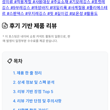
성의류
#착용계절
#사용대상
#주요소재
#기모레깅스
#포켓레
깅스
#9부레깅스
#여성바지
#데일리룩
#사계절용
#폴리에스테
르
#스판덱스
#무지레깅스
#핏
#길이감
#보온성
#활용도
후기 기반 제품 리뷰
📋 목차
1. 제품 한 줄 정리
2. 상세 정보 및 스펙 분석
3. 리뷰 기반 장점 Top 5
4. 리뷰 기반 단점 및 주의사항