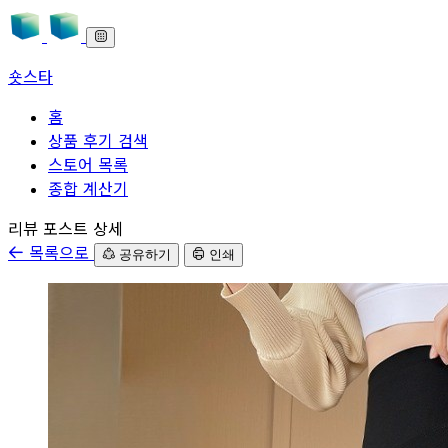
숏스타
홈
상품 후기 검색
스토어 목록
종합 계산기
본문으로 바로가기
리뷰 포스트 상세
목록으로
공유하기
인쇄