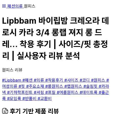
패션의류
원피스
Lipbbam 바이립밤 크레오라 데
로시 카라 3/4 롱랩 져지 롱 드
레... 착용 후기 | 사이즈/핏 총정
리 | 실사용자 리뷰 분석
원피스 리뷰
#Lipbbam
#패션
#의류
#착용후기
#사이즈
#코디
#원피스
#
여성의류
#핏
#주요소재
#롱원피스
#랩원피스
#슬림핏
#카라
넥
#기하학프린트
#셔링
#프릴
#여름원피스
#데이트룩
#출근
룩
#모임룩
#반품비
#교환비
후기 기반 제품 리뷰