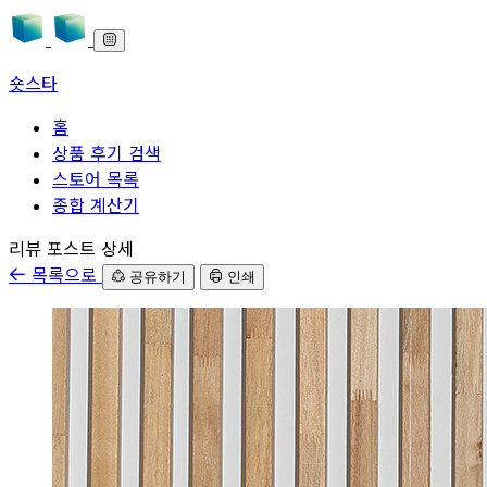
숏스타
홈
상품 후기 검색
스토어 목록
종합 계산기
본문으로 바로가기
리뷰 포스트 상세
목록으로
공유하기
인쇄