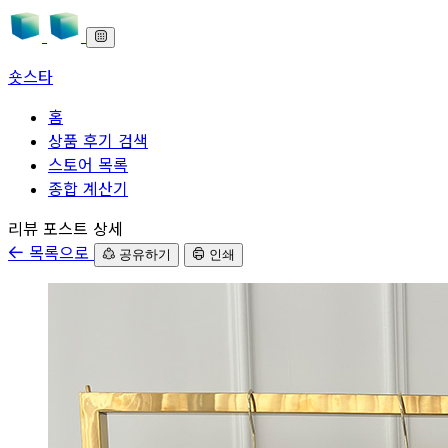
숏스타
홈
상품 후기 검색
스토어 목록
종합 계산기
본문으로 바로가기
리뷰 포스트 상세
목록으로
공유하기
인쇄