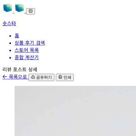
숏스타
홈
상품 후기 검색
스토어 목록
종합 계산기
본문으로 바로가기
리뷰 포스트 상세
목록으로
공유하기
인쇄