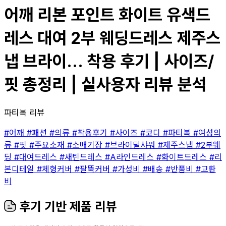
어깨 리본 포인트 화이트 유색드
레스 대여 2부 웨딩드레스 제주스
냅 브라이... 착용 후기 | 사이즈/
핏 총정리 | 실사용자 리뷰 분석
파티복 리뷰
#어깨
#패션
#의류
#착용후기
#사이즈
#코디
#파티복
#여성의
류
#핏
#주요소재
#소매기장
#브라이덜샤워
#제주스냅
#2부웨
딩
#대여드레스
#새틴드레스
#A라인드레스
#화이트드레스
#리
본디테일
#체형커버
#팔뚝커버
#가성비
#배송
#반품비
#교환
비
후기 기반 제품 리뷰