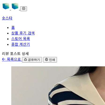
숏스타
홈
상품 후기 검색
스토어 목록
종합 계산기
본문으로 바로가기
리뷰 포스트 상세
목록으로
공유하기
인쇄