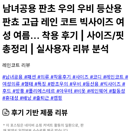
남녀공용 판초 우의 우비 등산용
판쵸 고급 레인 코트 빅사이즈 여
성 여름... 착용 후기 | 사이즈/핏
총정리 | 실사용자 리뷰 분석
레인코트 리뷰
#남녀공용
#패션
#의류
#착용후기
#사이즈
#코디
#레인코트
#
여성의류
#형태
#특징
#판초우의
#우비
#등산용
#빅사이즈
#
후드
#방풍
#폴리에스테르
#아우터
#비옷
#레인웨어
#활동성
#휴대성
#배낭
#출퇴근
#캠핑
후기 기반 제품 리뷰