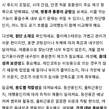
시 후드의 조절감, 시야 간섭, 안경 착용 호환성이 주요 체크 항
목으로 반복돼요. 넷째,
방풍과 통풍의 균형
을 보세요. 비를 막는
기능이 좋을수록 내부 습기 문제는 커질 수 있으니, 완전 차단형
인지, 어느 정도 공기 흐름을 고려했는지 함께 비교해야 해요.
다섯째,
원단 소재
를 확인하세요. 폴리에스테르는 가볍고 관리가
쉬운 편이지만, 표면 코팅감이나 두께에 따라 촉감과 내구성이
달라져요. 여름용으로 찾는다면 너무 두껍지 않은지, 겨울 겹쳐
입기용이라면 내구성이 충분한지 체크가 필요해요. 여섯째,
휴대
성과 보관성
도 중요해요. 레인코트는 비상용으로 쓰는 경우가 많
기 때문에 접었을 때 얼마나 부피가 줄어드는지, 차나 가방에 넣
기 쉬운지, 건조가 쉬운지가 실사용 만족도를 크게 좌우해요.
일곱째,
용도별 적합성
을 따져보세요. 등산용인지, 출퇴근용인
지, 여행용인지에 따라 최적의 제품이 달라져요. 등산용은 배낭
커버 범위와 활동성, 출퇴근용은 깔끔한 외관과 착탈 편의성, 여
행용은 휴대성과 범용성이 중요해요. 여덟째,
가격 대비 총비용
을