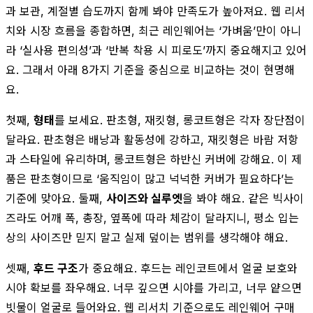
과 보관, 계절별 습도까지 함께 봐야 만족도가 높아져요. 웹 리서
치와 시장 흐름을 종합하면, 최근 레인웨어는 ‘가벼움’만이 아니
라 ‘실사용 편의성’과 ‘반복 착용 시 피로도’까지 중요해지고 있어
요. 그래서 아래 8가지 기준을 중심으로 비교하는 것이 현명해
요.
첫째,
형태
를 보세요. 판초형, 재킷형, 롱코트형은 각자 장단점이
달라요. 판초형은 배낭과 활동성에 강하고, 재킷형은 바람 저항
과 스타일에 유리하며, 롱코트형은 하반신 커버에 강해요. 이 제
품은 판초형이므로 ‘움직임이 많고 넉넉한 커버가 필요하다’는
기준에 맞아요. 둘째,
사이즈와 실루엣
을 봐야 해요. 같은 빅사이
즈라도 어깨 폭, 총장, 옆폭에 따라 체감이 달라지니, 평소 입는
상의 사이즈만 믿지 말고 실제 덮이는 범위를 생각해야 해요.
셋째,
후드 구조
가 중요해요. 후드는 레인코트에서 얼굴 보호와
시야 확보를 좌우해요. 너무 깊으면 시야를 가리고, 너무 얕으면
빗물이 얼굴로 들어와요. 웹 리서치 기준으로도 레인웨어 구매