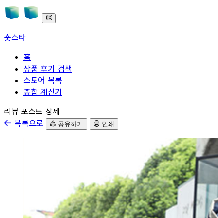
숏스타
홈
상품 후기 검색
스토어 목록
종합 계산기
본문으로 바로가기
리뷰 포스트 상세
목록으로
공유하기
인쇄