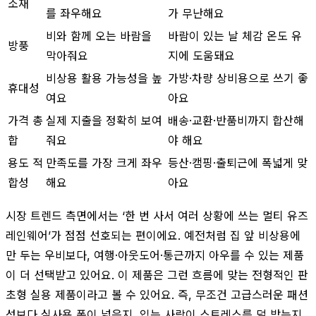
소재
를 좌우해요
가 무난해요
비와 함께 오는 바람을
바람이 있는 날 체감 온도 유
방풍
막아줘요
지에 도움돼요
비상용 활용 가능성을 높
가방·차량 상비용으로 쓰기 좋
휴대성
여요
아요
가격 총
실제 지출을 정확히 보여
배송·교환·반품비까지 합산해
합
줘요
야 해요
용도 적
만족도를 가장 크게 좌우
등산·캠핑·출퇴근에 폭넓게 맞
합성
해요
아요
시장 트렌드 측면에서는 ‘한 번 사서 여러 상황에 쓰는 멀티 유즈
레인웨어’가 점점 선호되는 편이에요. 예전처럼 집 앞 비상용에
만 두는 우비보다, 여행·아웃도어·통근까지 아우를 수 있는 제품
이 더 선택받고 있어요. 이 제품은 그런 흐름에 맞는 전형적인 판
초형 실용 제품이라고 볼 수 있어요. 즉, 무조건 고급스러운 패션
성보다 실사용 폭이 넓은지, 입는 사람이 스트레스를 덜 받는지