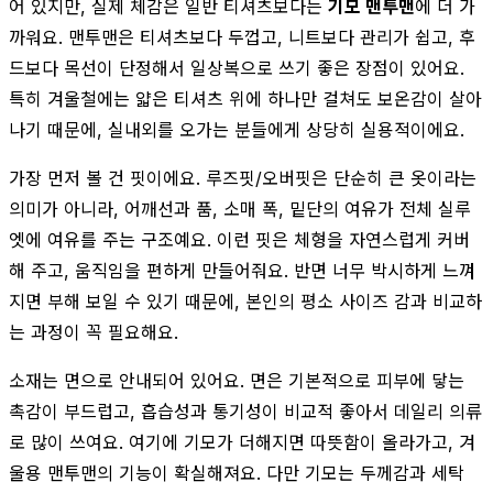
어 있지만, 실제 체감은 일반 티셔츠보다는
기모 맨투맨
에 더 가
까워요. 맨투맨은 티셔츠보다 두껍고, 니트보다 관리가 쉽고, 후
드보다 목선이 단정해서 일상복으로 쓰기 좋은 장점이 있어요.
특히 겨울철에는 얇은 티셔츠 위에 하나만 걸쳐도 보온감이 살아
나기 때문에, 실내외를 오가는 분들에게 상당히 실용적이에요.
가장 먼저 볼 건 핏이에요. 루즈핏/오버핏은 단순히 큰 옷이라는
의미가 아니라, 어깨선과 품, 소매 폭, 밑단의 여유가 전체 실루
엣에 여유를 주는 구조예요. 이런 핏은 체형을 자연스럽게 커버
해 주고, 움직임을 편하게 만들어줘요. 반면 너무 박시하게 느껴
지면 부해 보일 수 있기 때문에, 본인의 평소 사이즈 감과 비교하
는 과정이 꼭 필요해요.
소재는 면으로 안내되어 있어요. 면은 기본적으로 피부에 닿는
촉감이 부드럽고, 흡습성과 통기성이 비교적 좋아서 데일리 의류
로 많이 쓰여요. 여기에 기모가 더해지면 따뜻함이 올라가고, 겨
울용 맨투맨의 기능이 확실해져요. 다만 기모는 두께감과 세탁