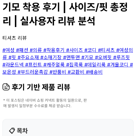
기모 착용 후기 | 사이즈/핏 총정
리 | 실사용자 리뷰 분석
티셔츠 리뷰
#여성
#패션
#의류
#착용후기
#사이즈
#코디
#티셔츠
#여성의
류
#핏
#주요소재
#소매기장
#맨투맨
#기모
#오버핏
#루즈핏
#라운드넥
#프린트
#캐주얼룩
#집콕룩
#데일리룩
#겨울코디
#
보온성
#부드러운촉감
#반품비
#교환비
#배송비
후기 기반 제품 리뷰
📋 목차