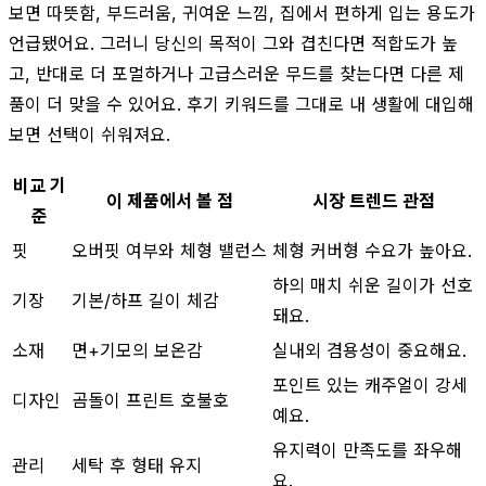
보면 따뜻함, 부드러움, 귀여운 느낌, 집에서 편하게 입는 용도가
언급됐어요. 그러니 당신의 목적이 그와 겹친다면 적합도가 높
고, 반대로 더 포멀하거나 고급스러운 무드를 찾는다면 다른 제
품이 더 맞을 수 있어요. 후기 키워드를 그대로 내 생활에 대입해
보면 선택이 쉬워져요.
비교 기
이 제품에서 볼 점
시장 트렌드 관점
준
핏
오버핏 여부와 체형 밸런스
체형 커버형 수요가 높아요.
하의 매치 쉬운 길이가 선호
기장
기본/하프 길이 체감
돼요.
소재
면+기모의 보온감
실내외 겸용성이 중요해요.
포인트 있는 캐주얼이 강세
디자인
곰돌이 프린트 호불호
예요.
유지력이 만족도를 좌우해
관리
세탁 후 형태 유지
요.