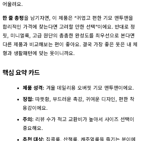
어울려요.
한 줄 총평
을 남기자면, 이 제품은 “귀엽고 편한 기모 맨투맨을
합리적인 가격에 찾는다면 고려할 만한 선택”이에요. 반대로 정
핏, 미니멀룩, 고급 원단의 촘촘한 완성도를 최우선으로 본다면
다른 제품과 비교해보는 편이 좋아요. 결국 가장 좋은 옷은 내 체
형과 생활패턴에 맞는 옷이니까요.
핵심 요약 카드
제품 성격:
겨울 데일리용 오버핏 기모 맨투맨이에요.
장점:
따뜻함, 부드러운 촉감, 귀여운 디자인, 편한 착
용감이에요.
주의:
리뷰 수가 적고 교환비가 높아서 사이즈 선택이
중요해요.
추천 대상:
집콕룩, 산책룩, 캐주얼룩을 즐기는 분이에