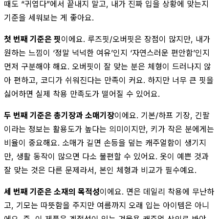
때도 “귀엽다”에서 끝내지 말고, 내가 진짜 입을 상황에 맞는지
기준을 세워보는 게 좋아요.
첫 번째 기준은 핏
이에요. 루즈핏/오버핏은 장점이 많지만, 내가
원하는 느낌이 ‘정말 넉넉한 여유’인지 ‘자연스러운 편안함’인지
먼저 구분해야 해요. 오버핏이 잘 맞는 분은 체형이 드러나지 않
아 편하고, 코디가 쉬워진다는 만족이 커요. 하지만 너무 큰 핏을
싫어하면 실제 착용 만족도가 떨어질 수 있어요.
두 번째 기준은 총기장과 소매기장
이에요. 기본/하프 기장, 긴팔
이라는 정보는 활용도가 높다는 의미이지만, 키가 작은 분에게는
비율이 중요해요. 소매가 길면 손등을 덮는 캐주얼함이 생기지
만, 생활 동작이 많으면 다소 불편할 수 있어요. 옷이 예쁜 것과
잘 맞는 것은 다른 문제라서, 본인 체형과 비교가 필수예요.
세 번째 기준은 소재의 목적성
이에요. 면은 데일리 착용에 무난하
고, 기모는 따뜻함을 주지만 여름까지 오래 입는 아이템은 아니
에요. 즉, 이 제품은 계절성이 있는 겨울용 캐주얼 상의로 봐야