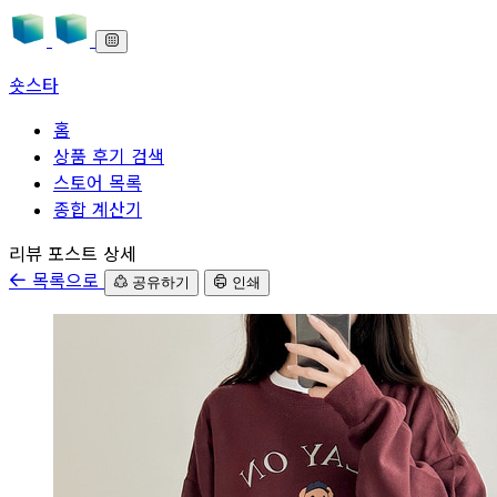
숏스타
홈
상품 후기 검색
스토어 목록
종합 계산기
본문으로 바로가기
리뷰 포스트 상세
목록으로
공유하기
인쇄