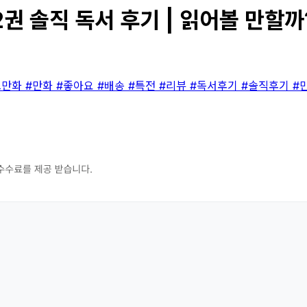
권 솔직 독서 후기 | 읽어볼 만할까
츠만화
#만화
#좋아요
#배송
#특전
#리뷰
#독서후기
#솔직후기
#