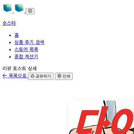
숏스타
홈
상품 후기 검색
스토어 목록
종합 계산기
본문으로 바로가기
리뷰 포스트 상세
목록으로
공유하기
인쇄