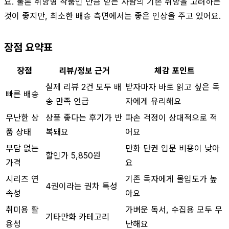
요. 물론 취향형 작품인 만큼 받는 사람의 기존 취향을 고려하는
것이 좋지만, 최소한 배송 측면에서는 좋은 인상을 주고 있어요.
장점 요약표
장점
리뷰/정보 근거
체감 포인트
실제 리뷰 2건 모두 배
받자마자 바로 읽고 싶은 독
빠른 배송
송 만족 언급
자에게 유리해요
무난한 상
상품 좋다는 후기가 반
파손 걱정이 상대적으로 적
품 상태
복돼요
어요
부담 없는
만화 단권 입문 비용이 낮아
할인가 5,850원
가격
요
시리즈 연
기존 독자에게 몰입도가 높
4권이라는 권차 특성
속성
아요
취미용 활
가벼운 독서, 수집용 모두 무
기타만화 카테고리
용성
난해요