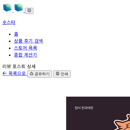
숏스타
홈
상품 후기 검색
스토어 목록
종합 계산기
본문으로 바로가기
리뷰 포스트 상세
목록으로
공유하기
인쇄