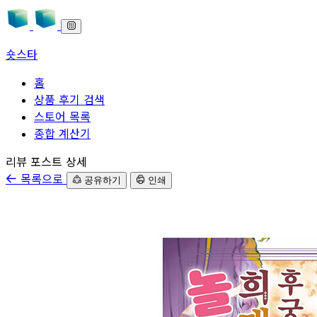
숏스타
홈
상품 후기 검색
스토어 목록
종합 계산기
본문으로 바로가기
리뷰 포스트 상세
목록으로
공유하기
인쇄