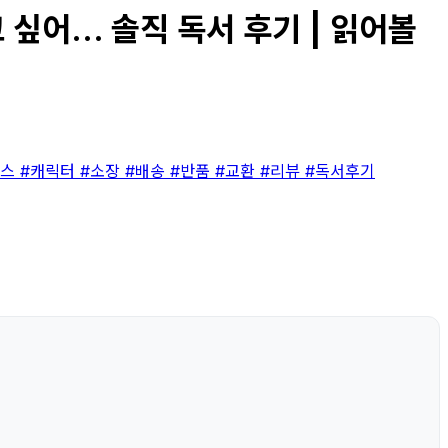
어... 솔직 독서 후기 | 읽어볼
맨스
#캐릭터
#소장
#배송
#반품
#교환
#리뷰
#독서후기