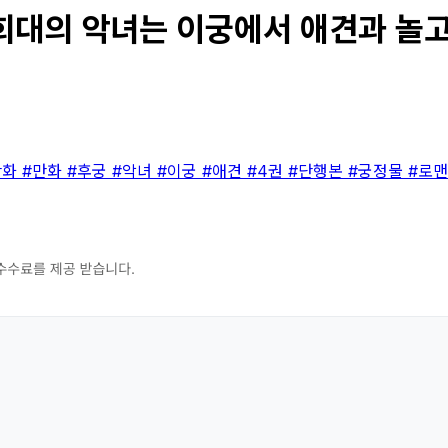
대의 악녀는 이궁에서 애견과 놀고 싶
만화
#만화
#후궁
#악녀
#이궁
#애견
#4권
#단행본
#궁정물
#로