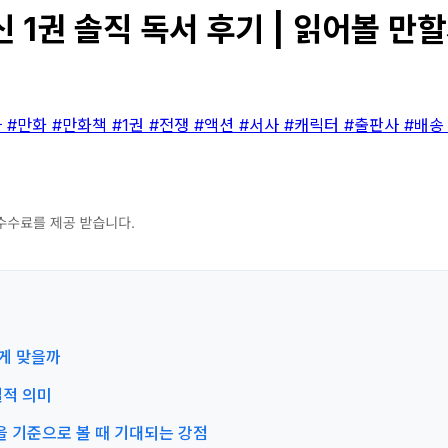
1권 솔직 독서 후기 | 읽어볼 만할
마
#만화
#만화책
#1권
#전쟁
#액션
#서사
#캐릭터
#출판사
#배
에게 맞을까
질적 의미
응을 기준으로 볼 때 기대되는 강점