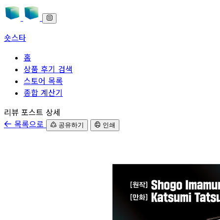
숏스타
홈
상품 후기 검색
스토어 목록
종합 계산기
본문으로 바로가기
리뷰 포스트 상세
목록으로
공유하기
인쇄