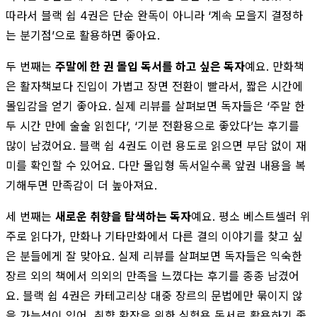
따라서 블랙 쉽 4권은 단순 완독이 아니라 ‘계속 모을지 결정하
는 분기점’으로 활용하면 좋아요.
두 번째는
주말에 한 권 몰입 독서를 하고 싶은 독자
예요. 만화책
은 활자책보다 진입이 가볍고 장면 전환이 빨라서, 짧은 시간에
몰입감을 얻기 좋아요. 실제 리뷰를 살펴보면 독자들은 ‘주말 한
두 시간 만에 술술 읽힌다’, ‘기분 전환용으로 좋았다’는 후기를
많이 남겼어요. 블랙 쉽 4권도 이런 용도로 읽으면 부담 없이 재
미를 확인할 수 있어요. 다만 몰입형 독서일수록 앞권 내용을 복
기해두면 만족감이 더 높아져요.
세 번째는
새로운 취향을 탐색하는 독자
예요. 평소 베스트셀러 위
주로 읽다가, 만화나 기타만화에서 다른 결의 이야기를 찾고 싶
은 분들에게 잘 맞아요. 실제 리뷰를 살펴보면 독자들은 익숙한
장르 외의 책에서 의외의 만족을 느꼈다는 후기를 종종 남겼어
요. 블랙 쉽 4권은 카테고리상 대중 장르의 문법에만 묶이지 않
을 가능성이 있어, 취향 확장을 위한 실험용 독서로 활용하기 좋