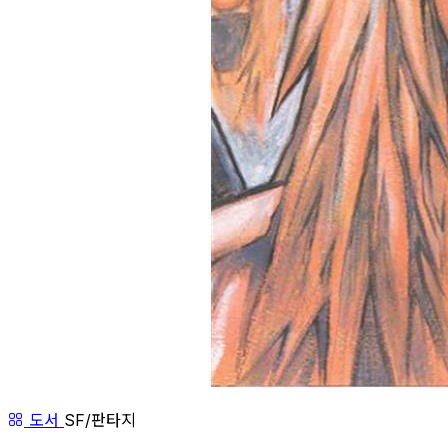
도서
SF/판타지