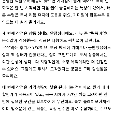
분명한 책일수록 배송이 늦으면 기대감이 쉽게 식어요. 특히 만
화책은 한 번 시작하면 다음 권이 궁금해지는 특성이 있어서, 빠
른 수령은 독서 리듬 유지에 도움을 줘요. 기다림이 짧을수록 몰
입도는 더 빨리 올라가요.
세 번째 장점은
상품 상태의 안정성
이에요. 리뷰 중 “뽁뽁이없이
온것같아 걱정했는데 상품은 다행히도 찍힘없이 잘왔네요
~^^”라는 후기가 있었어요. 포장 방식이 기대보다 불안했음에도
실제 책 상태가 괜찮았다는 점이 포인트예요. 도서 상품에서는
외관 손상이 생각보다 치명적인데, 소장 목적이라면 더 민감할
수 있어요. 그럼에도 무사히 도착했다는 경험은 구매 망설임을
줄여줘요.
네 번째 장점은
가격 부담이 낮은 편
이라는 점이에요. 원가 대비
할인가가 적용되어 있고, 묶음 자체가 7권인 점을 고려하면 한
번에 필요한 구간을 확보하기에 무난해요. 특히 클레이모어처럼
이미 입소문이 있는 작품은 특정 권수만 따로 수집하려는 수요도