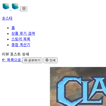
숏스타
홈
상품 후기 검색
스토어 목록
종합 계산기
본문으로 바로가기
리뷰 포스트 상세
목록으로
공유하기
인쇄