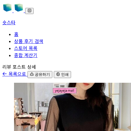
숏스타
홈
상품 후기 검색
스토어 목록
종합 계산기
본문으로 바로가기
리뷰 포스트 상세
목록으로
공유하기
인쇄