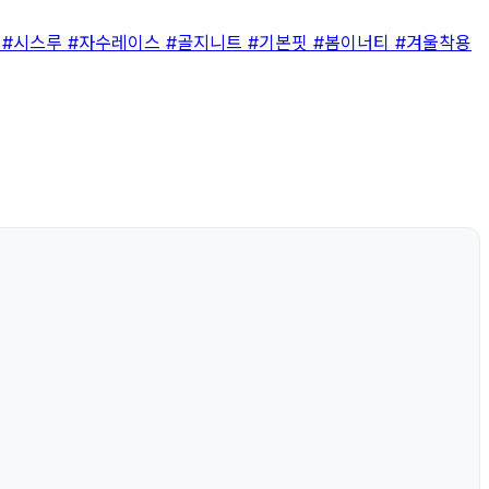
넥
#시스루
#자수레이스
#골지니트
#기본핏
#봄이너티
#겨울착용