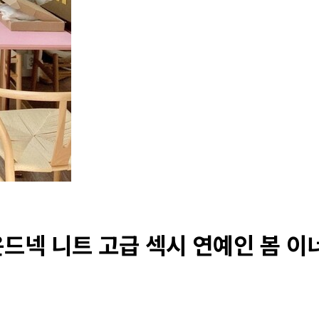
넥 니트 고급 섹시 연예인 봄 이너티