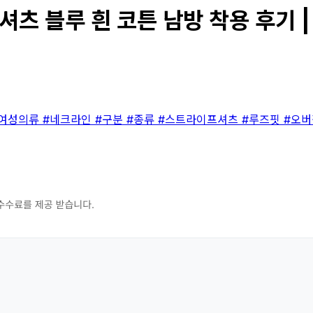
츠 블루 흰 코튼 남방 착용 후기 |
#여성의류
#네크라인
#구분
#종류
#스트라이프셔츠
#루즈핏
#오