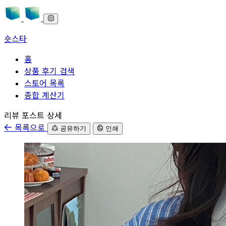
숏스타
홈
상품 후기 검색
스토어 목록
종합 계산기
본문으로 바로가기
리뷰 포스트 상세
목록으로
공유하기
인쇄